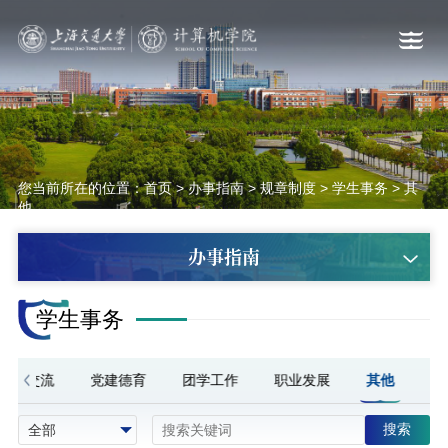
您当前所在的位置：
首页
>
办事指南
>
规章制度
>
学生事务
>
其
他
办事指南
学生事务
国际交流
党建德育
团学工作
职业发展
其他
搜索