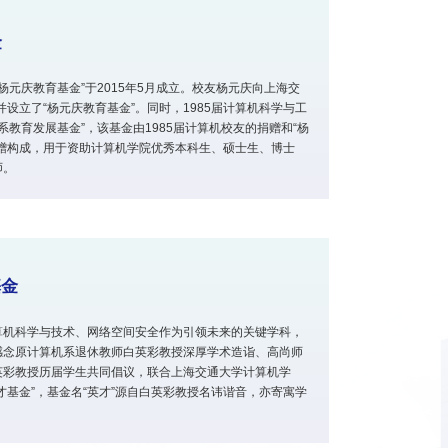
金
杨元庆教育基金”于2015年5月成立。校友杨元庆向上海交
并设立了“杨元庆教育基金”。同时，1985届计算机科学与工
系教育发展基金”，该基金由1985届计算机校友的捐赠和“杨
赠构成，用于资助计算机学院优秀本科生、硕士生、博士
师。
基金
算机科学与技术、网络空间安全作为引领未来的关键学科，
感念原计算机系退休教师白英彩教授深厚学术造诣、高尚师
英彩教授历届学生共同倡议，联合上海交通大学计算机学
才基金”，基金名“英才”源自白英彩教授名讳谐音，亦寄寓学