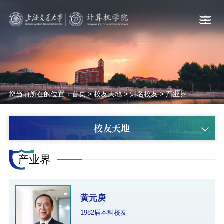
您当前所在的位置：
首页
>
校友天地
>
知名校友
>
产业界
校友天地
产业界
黄元庚
1982届本科校友