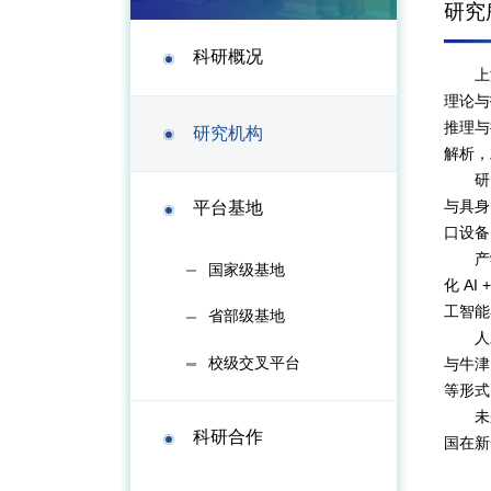
研究
科研概况
上
理论与
推理与
研究机构
解析，
研
与具身
平台基地
口设备
产
国家级基地
化 A
工智能
省部级基地
人
校级交叉平台
与牛津
等形式
未
科研合作
国在新