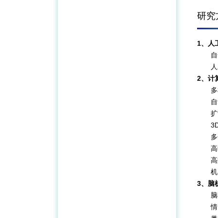
研究
1、人
自
人
2、计
多
自
扩
3
多
高
高
机
3、脑
脑
情