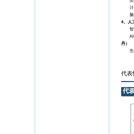
类
计
脑
4、人
智
A
丹）
生
代表