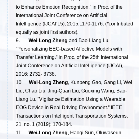
to Enhance Emotion Recognition.” in Proc. of the
International Joint Conference on Artificial
Intelligence (IJCAI’15), 2015:1170-1176. (*contributed
equally as joint first authors).
9.
Wei-Long Zheng
and Bao-Liang Lu.
“Personalizing EEG-based Affective Models with
Transfer Learning.” in Proc. of the 25th International
Joint Conference on Artificial Intelligence (IJCAI),
2016: 2732- 3738.
10.
Wei-Long Zheng
, Kunpeng Gao, Gang Li, Wei
Liu, Chao Liu, Jing-Quan Liu, Guoxing Wang, Bao-
Liang Lu. “Vigilance Estimation Using a Wearable
EOG Device in Real Driving Environment.” IEEE
Transactions on Intelligent Transportation Systems,
21, no. 1 (2019): 170-184.
11.
Wei-Long Zheng
, Haoqi Sun, Oluwaseun