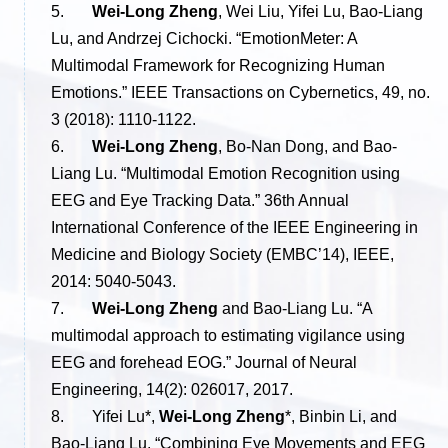
5.
Wei-Long Zheng
, Wei Liu, Yifei Lu, Bao-Liang
Lu, and Andrzej Cichocki. “EmotionMeter: A
Multimodal Framework for Recognizing Human
Emotions.” IEEE Transactions on Cybernetics, 49, no.
3 (2018): 1110-1122.
6.
Wei-Long Zheng
, Bo-Nan Dong, and Bao-
Liang Lu. “Multimodal Emotion Recognition using
EEG and Eye Tracking Data.” 36th Annual
International Conference of the IEEE Engineering in
Medicine and Biology Society (EMBC’14), IEEE,
2014: 5040-5043.
7.
Wei-Long Zheng
and Bao-Liang Lu. “A
multimodal approach to estimating vigilance using
EEG and forehead EOG.” Journal of Neural
Engineering, 14(2): 026017, 2017.
8. Yifei Lu*,
Wei-Long Zheng
*, Binbin Li, and
Bao-Liang Lu. “Combining Eye Movements and EEG