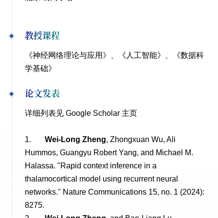
教授课程
《神经网络理论与应用》、《人工智能》、《数据科
学基础》
论文发表
详细列表见
Google Scholar 主页
1.
Wei-Long Zheng
, Zhongxuan Wu, Ali
Hummos, Guangyu Robert Yang, and Michael M.
Halassa. "Rapid context inference in a
thalamocortical model using recurrent neural
networks." Nature Communications 15, no. 1 (2024):
8275.