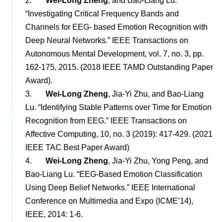
2.
Wei-Long Zheng
, and Bao-Liang Lu.
“Investigating Critical Frequency Bands and
Channels for EEG- based Emotion Recognition with
Deep Neural Networks.” IEEE Transactions on
Autonomous Mental Development, vol. 7, no. 3, pp.
162-175, 2015. (2018 IEEE TAMD Outstanding Paper
Award).
3.
Wei-Long Zheng
, Jia-Yi Zhu, and Bao-Liang
Lu. “Identifying Stable Patterns over Time for Emotion
Recognition from EEG.” IEEE Transactions on
Affective Computing, 10, no. 3 (2019): 417-429. (2021
IEEE TAC Best Paper Award)
4.
Wei-Long Zheng
, Jia-Yi Zhu, Yong Peng, and
Bao-Liang Lu. “EEG-Based Emotion Classification
Using Deep Belief Networks.” IEEE International
Conference on Multimedia and Expo (ICME’14),
IEEE, 2014: 1-6.