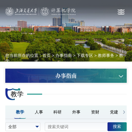
您当前所在的位置：
首页
>
办事指南
>
下载专区
>
教师事务
>
教
学
办事指南
教学
教学
人事
科研
外事
资财
党建
搜索