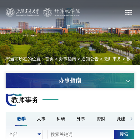
您当前所在的位置：
首页
>
办事指南
>
通知公告
>
教师事务
>
教
学
办事指南
教师事务
教学
人事
科研
外事
资财
党建
搜索