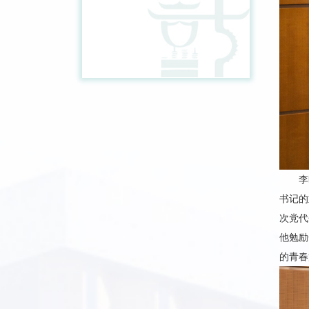
李
书记的
次党代
他勉励
的青春