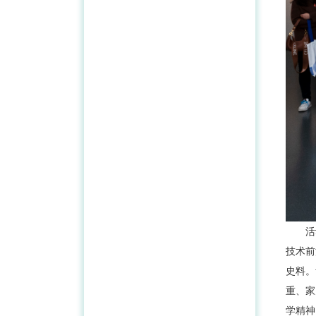
活
技术前
史料。
重、家
学精神