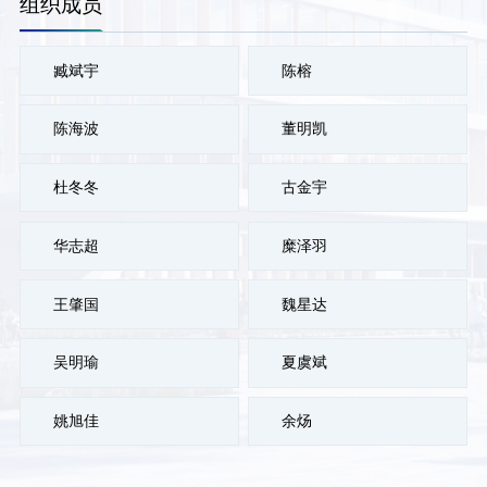
组织成员
臧斌宇
陈榕
陈海波
董明凯
杜冬冬
古金宇
华志超
糜泽羽
王肇国
魏星达
吴明瑜
夏虞斌
姚旭佳
余炀