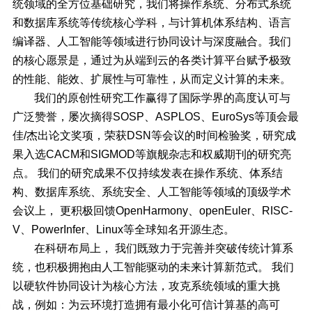
统领域的全方位基础研究，我们将操作系统、分布式系统
和数据库系统等传统核心学科，与计算机体系结构、语言
编译器、人工智能等领域进行协同设计与深度融合。我们
的核心愿景是，通过为从端到云的各类计算平台赋予极致
的性能、能效、扩展性与可靠性，从而定义计算的未来。
我们的原创性研究工作赢得了国际学界的高度认可与
广泛赞誉，屡次摘得SOSP、ASPLOS、EuroSys等顶会最
佳/杰出论文奖项，荣获DSN等会议的时间检验奖，研究成
果入选CACM和SIGMOD等旗舰杂志和权威期刊的研究亮
点。 我们的研究成果不仅持续发表在操作系统、体系结
构、数据库系统、系统安全、人工智能等领域的顶级学术
会议上， 更积极回馈OpenHarmony、openEuler、RISC-
V、PowerInfer、Linux等全球知名开源生态。
在科研布局上， 我们既致力于完善并突破传统计算系
统，也积极拥抱由人工智能驱动的未来计算新范式。 我们
以硬软件协同设计为核心方法，攻克系统领域的重大挑
战，例如：为云环境打造拥有最小化可信计算基的高可