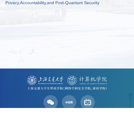
Privacy,Accountability,and Post-Quantum Security
学院地址：上海市东川路800号
Email：scs@sjtu.edu.cn