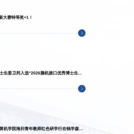
新大赛特等奖+1！
生姜卫邦入选“2026脑机接口优秀博士生研
算机学院海归青年教师红色研学行在钱学森图