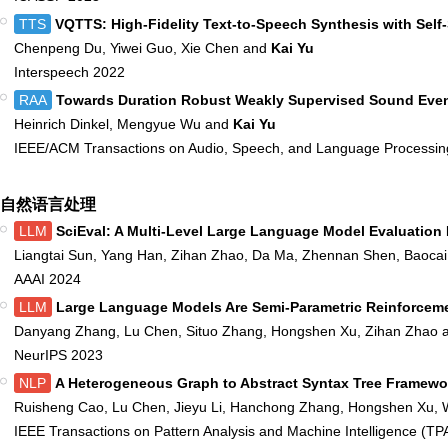
TTS
VQTTS: High-Fidelity Text-to-Speech Synthesis with Self
Chenpeng Du, Yiwei Guo, Xie Chen and
Kai Yu
Interspeech 2022
RAA
Towards Duration Robust Weakly Supervised Sound Even
Heinrich Dinkel, Mengyue Wu and
Kai Yu
IEEE/ACM Transactions on Audio, Speech, and Language Processing,
自然语言处理
LLM
SciEval: A Multi-Level Large Language Model Evaluation 
Liangtai Sun, Yang Han, Zihan Zhao, Da Ma, Zhennan Shen, Baoca
AAAI 2024
LLM
Large Language Models Are Semi-Parametric Reinforceme
Danyang Zhang, Lu Chen, Situo Zhang, Hongshen Xu, Zihan Zhao
NeurIPS 2023
NLP
A Heterogeneous Graph to Abstract Syntax Tree Framewor
Ruisheng Cao, Lu Chen, Jieyu Li, Hanchong Zhang, Hongshen Xu,
IEEE Transactions on Pattern Analysis and Machine Intelligence (TP