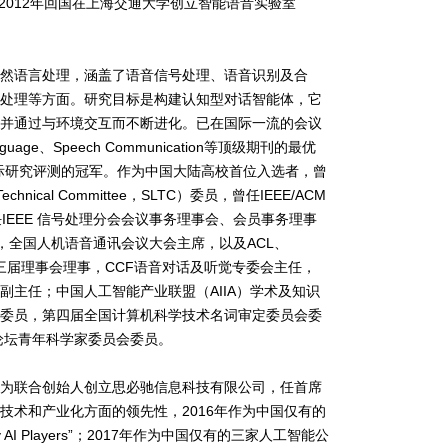
。2012年回国在上海交通大学创立智能语音实验室
。
自然语言处理，涵盖了语音信号处理、语音识别及合
言处理等方面。研究目标是构建认知型对话智能体，它
息并通过与环境交互而不断进化。已在国际一流的会议
uage、Speech Communication等顶级期刊的最优
列国际研究评测的冠军。作为中国大陆高校首位入选者，曾
Technical Committee，SLTC）委员，曾任IEEE/ACM
ing 副主编，现任IEEE 信号处理分会会议事务理事会、会员事务理事
员会主席，全国人机语音通讯会议大会主席，以及ACL、
十三届理事会理事，CCF语音对话及听觉专委会主任，
会副主任；中国人工智能产业联盟（AIIA）学术及知识
会委员，第四届全国计算机科学技术名词审定委员会委
家论坛青年科学家委员会委员。
作为联合创始人创立
思必驰信息科技有限公司
，任首席
技术和产业化方面的领先性，2016年作为中国仅有的
Players”；2017年作为中国仅有的三家人工智能公