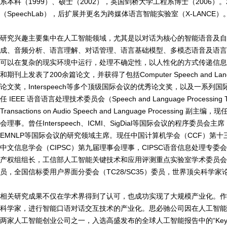
系本科（1999）、硕士（2002），英国剑桥大学工程系博士（2006）
（SpeechLab），后扩展并更名为
跨媒体语言智能实验室（X-LANCE）
研究兴趣主要集中在人工智能领域，尤其是以对话为核心的智能语音及
成、音频分析、语言理解、对话管理、语言基础模型、多模态语音及语
可以在复杂的现实环境中运行，处理不确定性，以人性化的方式传递信
和期刊上发表了200余篇论文，并获得了包括Computer Speech and Lang
论文奖，Interspeech等多个顶级国际会议的优秀论文奖，以及一系
任 IEEE 语音语言处理技术委员会（Speech and Language Processing 
Transactions on Audio Speech and Language Process
会理事。曾任Interspeech、ICMI、SigDial等国际会议的程序委
EMNLP等国际会议的研究领域主席。现任中国计算机学会（CCF）第
中文信息学会（CIPSC）第九届理事会理事，CIPSC语音信息处理专委
产权组组长，工信部人工智能关键技术和应用评测重点实验室学术委员
员，全国信标委用户界面分委会（TC28/SC35）委员，世界顶尖科学
相关研究成果不仅在学术界得到了认可，也成功实现了大规模产业化。
科学家，进行智能口语对话交互技术的产业化。思必驰公司因在人工智能
两家人工智能创业公司之一，入选高盛发布的全球人工智能报告中的“Key AI 