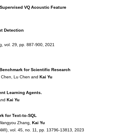
-Supervised VQ Acoustic Feature
t Detection
 vol. 29, pp. 887-900, 2021
Benchmark for Scientific Research
i Chen, Lu Chen and
Kai Yu
nt Learning Agents.
 and
Kai Yu
k for Text-to-SQL
 Wangyou Zhang,
Kai Yu
AMI), vol. 45, no. 11, pp. 13796-13813, 2023