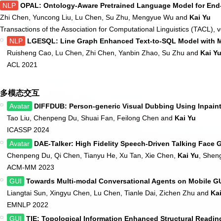
NLP
OPAL: Ontology-Aware Pretrained Language Model for End-
Zhi Chen, Yuncong Liu, Lu Chen, Su Zhu, Mengyue Wu and
Kai Yu
Transactions of the Association for Computational Linguistics (TACL), v
NLP
LGESQL: Line Graph Enhanced Text-to-SQL Model with M
Ruisheng Cao, Lu Chen, Zhi Chen, Yanbin Zhao, Su Zhu and
Kai Y
ACL 2021
多模态交互
Avatar
DIFFDUB: Person-generic Visual Dubbing Using Inpaint
Tao Liu, Chenpeng Du, Shuai Fan, Feilong Chen and
Kai Yu
ICASSP 2024
Avatar
DAE-Talker: High Fidelity Speech-Driven Talking Face 
Chenpeng Du, Qi Chen, Tianyu He, Xu Tan, Xie Chen,
Kai Yu
, Shen
ACM-MM 2023
GUI
Towards Multi-modal Conversational Agents on Mobile G
Liangtai Sun, Xingyu Chen, Lu Chen, Tianle Dai, Zichen Zhu and
Ka
EMNLP 2022
GUI
TIE: Topological Information Enhanced Structural Read