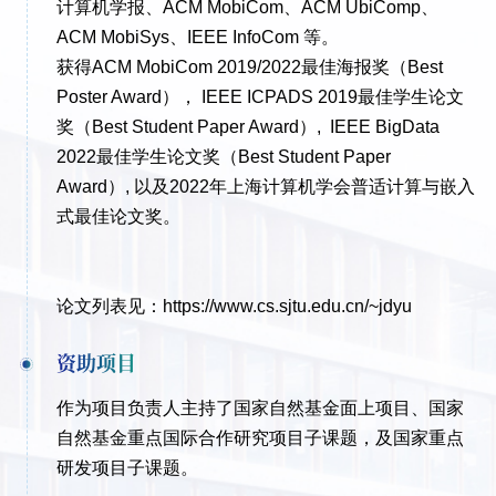
计算机学报、
ACM MobiCom
、
ACM UbiComp
、
ACM MobiSys
、
IEEE InfoCom
等。
获得
ACM MobiCom 2019/2022
最佳海报奖（
Best
Poster Award
），
IEEE ICPADS 2019
最佳学生论文
奖（
Best Student Paper Award
）
, IEEE BigData
2022
最佳学生论文奖（
Best Student Paper
Award
）
,
以及
2022
年上海计算机学会普适计算与嵌入
式最佳论文奖。
论文列表见：https://www.cs.sjtu.edu.cn/~jdyu
资助项目
作为项目负责人主持了国家自然基金面上项目、国家
自然基金重点国际合作研究项目子课题，及国家重点
研发项目子课题。