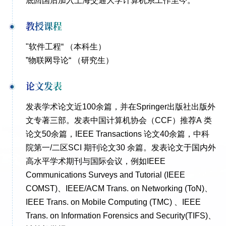
底回国后加入上海交通大学计算机系工作至今。
教授课程
"软件工程“ （本科生）
”物联网导论“ （研究生）
论文发表
发表学术论文近100余
篇，并在
Springer
出版社出版外
文专著三部。发表中国计算机协会（
CCF
）推荐
A
类
论文
50余
篇
，
IEEE Transactions
论文
40余
篇
，中科
院第一
/
二区
SCI
期刊论文3
0 余
篇
。发表
论文于国内外
高水平学术期刊与国际会议，例如
IEEE
Communications Surveys and Tutorial (IEEE
COMST)
、
IEEE/ACM Trans. on Networking (ToN)
、
IEEE Trans. on Mobile Computing (TMC)
、
IEEE
Trans. on Information Forensics and Security(TIFS)
、