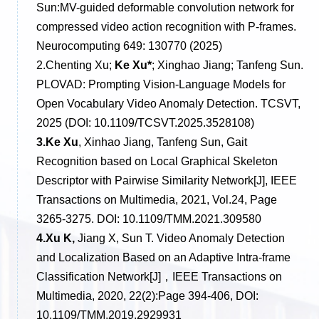
Sun:MV-guided deformable convolution network for
compressed video action recognition with P-frames.
Neurocomputing 649: 130770 (2025)
2.Chenting Xu;
Ke Xu
*
; Xinghao Jiang; Tanfeng Sun
.
PLOVAD: Prompting Vision-Language Models for
Open Vocabulary Video Anomaly Detection. TCSVT,
2025 (DOI: 10.1109/TCSVT.2025.3528108)
3.Ke Xu
, Xinhao Jiang, Tanfeng Sun, Gait
Recognition based on Local Graphical Skeleton
Descriptor with Pairwise Similarity Network[J], IEEE
Transactions on Multimedia, 2021, Vol.24, Page
3265-3275. DOI:
10.1109/TMM.2021.309580
4.Xu K,
Jiang X, Sun T. Video Anomaly Detection
and Localization Based on an Adaptive Intra-frame
Classification Network[J]
，
IEEE Transactions on
Multimedia, 2020, 22(2):Page 394-406, DOI:
10.1109/TMM.2019.2929931