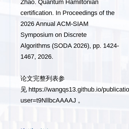
Zhao. Quantum Hamiltonian
certification. In
Proceedings of the
2026 Annual ACM-SIAM
Symposium on Discrete
Algorithms
(SODA 2026), pp. 1424-
1467, 2026.
论文完整列表参
见
https://wangqs13.github.io/publicati
user=t9NllbcAAAAJ
。