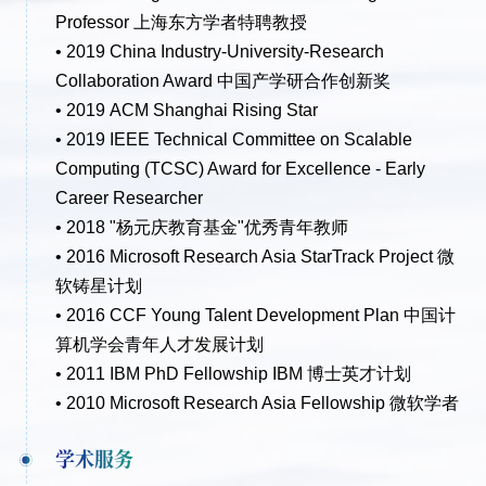
Professor 上海东方学者特聘教授
• 2019 China Industry-University-Research
Collaboration Award 中国产学研合作创新奖
• 2019 ACM Shanghai Rising Star
• 2019 IEEE Technical Committee on Scalable
Computing (TCSC) Award for Excellence - Early
Career Researcher
• 2018 "杨元庆教育基金"优秀青年教师
• 2016 Microsoft Research Asia StarTrack Project 微
软铸星计划
• 2016 CCF Young Talent Development Plan 中国计
算机学会青年人才发展计划
• 2011 IBM PhD Fellowship IBM 博士英才计划
• 2010 Microsoft Research Asia Fellowship 微软学者
学术服务