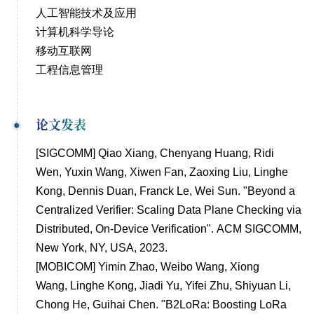
人工智能技术及应用
计算机科学导论
移动互联网
工程信息管理
论文发表
[SIGCOMM] Qiao Xiang, Chenyang Huang, Ridi
Wen, Yuxin Wang, Xiwen Fan, Zaoxing Liu, Linghe
Kong, Dennis Duan, Franck Le, Wei Sun. "Beyond a
Centralized Verifier: Scaling Data Plane Checking via
Distributed, On-Device Verification". ACM SIGCOMM,
New York, NY, USA, 2023.
[MOBICOM] Yimin Zhao, Weibo Wang, Xiong
Wang, Linghe Kong, Jiadi Yu, Yifei Zhu, Shiyuan Li,
Chong He, Guihai Chen. "B2LoRa: Boosting LoRa