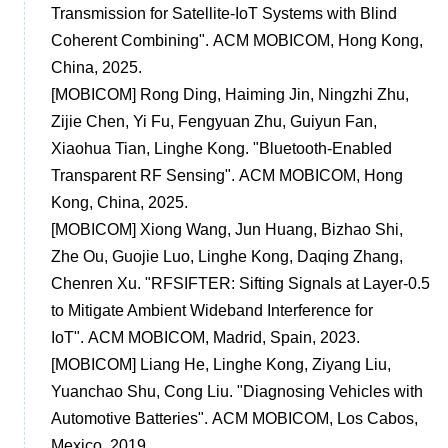
Transmission for Satellite-IoT Systems with Blind
Coherent Combining". ACM MOBICOM, Hong Kong,
China, 2025.
[MOBICOM] Rong Ding, Haiming Jin, Ningzhi Zhu,
Zijie Chen, Yi Fu, Fengyuan Zhu, Guiyun Fan,
Xiaohua Tian, Linghe Kong. "Bluetooth-Enabled
Transparent RF Sensing". ACM MOBICOM, Hong
Kong, China, 2025.
[MOBICOM] Xiong Wang, Jun Huang, Bizhao Shi,
Zhe Ou, Guojie Luo, Linghe Kong, Daqing Zhang,
Chenren Xu. "RFSIFTER: Sifting Signals at Layer-0.5
to Mitigate Ambient Wideband Interference for
IoT". ACM MOBICOM, Madrid, Spain, 2023.
[MOBICOM] Liang He, Linghe Kong, Ziyang Liu,
Yuanchao Shu, Cong Liu. "Diagnosing Vehicles with
Automotive Batteries". ACM MOBICOM, Los Cabos,
Mexico, 2019.