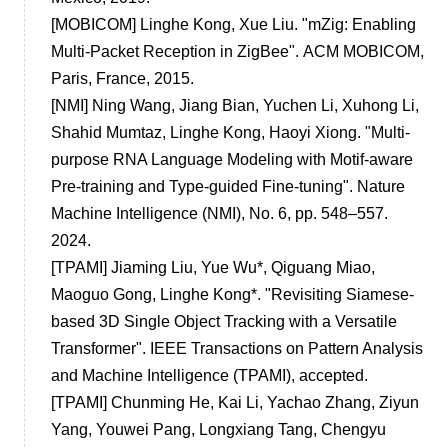
[MOBICOM] Linghe Kong, Xue Liu. "mZig: Enabling
Multi-Packet Reception in ZigBee". ACM MOBICOM,
Paris, France, 2015.
[NMI] Ning Wang, Jiang Bian, Yuchen Li, Xuhong Li,
Shahid Mumtaz, Linghe Kong, Haoyi Xiong. "Multi-
purpose RNA Language Modeling with Motif-aware
Pre-training and Type-guided Fine-tuning". Nature
Machine Intelligence (NMI), No. 6, pp. 548–557.
2024.
[TPAMI] Jiaming Liu, Yue Wu*, Qiguang Miao,
Maoguo Gong, Linghe Kong*. "Revisiting Siamese-
based 3D Single Object Tracking with a Versatile
Transformer". IEEE Transactions on Pattern Analysis
and Machine Intelligence (TPAMI), accepted.
[TPAMI] Chunming He, Kai Li, Yachao Zhang, Ziyun
Yang, Youwei Pang, Longxiang Tang, Chengyu