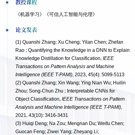
教授课程
《机器学习》《可信人工智能与伦理》
论文发表
(1) Quanshi Zhang; Xu Cheng; Yilan Chen; Zhefan
Rao ; Quantifying the Knowledge in a DNN to
Explain
Knowledge Distillation for Classification,
IEEE
Transactions on Pattern Analysis and
Machine
Intelligence (IEEE T-PAMI)
, 2023, 45(4): 5099-5113
(2) Quanshi Zhang; Xin Wang; Ying Nian Wu; Huilin
Zhou; Song-Chun Zhu ; Interpretable CNNs
for
Object Classification,
IEEE Transactions on Pattern
Analysis and Machine Intelligence (IEEE
T-PAMI)
,
2021, 43(10): 3416-3431
(3) Huiqi Deng; Na Zou; Mengnan Du; Weifu Chen;
Guocan Feng; Ziwei Yang; Zheyang Li;