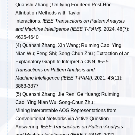
Quanshi
Zhang ; Unifying Fourteen Post-Hoc
Attribution Methods with Taylor
Interactions,
IEEE
Transactions on Pattern Analysis
and Machine Intelligence (IEEE T-PAMI)
, 2024, 46(7):
4625-
4640
(4) Quanshi Zhang; Xin Wang; Ruiming Cao; Ying
Nian Wu; Feng Shi; Song-Chun Zhu ; Extraction
of an
Explanatory Graph to Interpret a CNN,
IEEE
Transactions on Pattern Analysis and
Machine
Intelligence (IEEE T-PAMI)
, 2021, 43(11):
3863-3877
(5) Quanshi Zhang; Jie Ren; Ge Huang; Ruiming
Cao; Ying Nian Wu; Song-Chun Zhu ;
Mining
Interpretable AOG Representations from
Convolutional Networks via Active Question
Answering,
IEEE
Transactions on Pattern Analysis
and Machine Intelligence (IEEE T-PAMI)
, 2021,