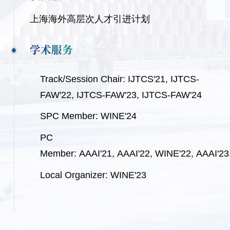
上海海外高层次人才引进计划
学术服务
Track/Session Chair:
IJTCS'21
,
IJTCS-
FAW'22
,
IJTCS-FAW'23
,
IJTCS-FAW'24
SPC Member:
WINE'24
PC
Member:
AAAI'21
,
AAAI'22
,
WINE'22
,
AAAI'23
Local Organizer:
WINE'23