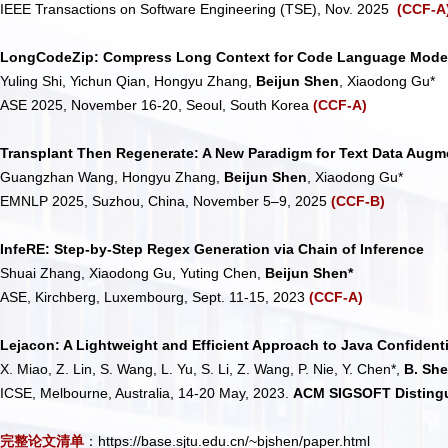
IEEE Transactions on Software Engineering (TSE), Nov. 2025
(CCF-A
LongCodeZip: Compress Long Context for Code Language Mode
Yuling Shi, Yichun Qian, Hongyu Zhang,
Beijun Shen
, Xiaodong Gu*
ASE 2025, November 16-20, Seoul, South Korea
(CCF-A)
Transplant Then Regenerate: A New Paradigm for Text Data Augm
Guangzhan Wang, Hongyu Zhang,
Beijun Shen
, Xiaodong Gu*
EMNLP 2025, Suzhou, China, November 5–9, 2025
(CCF-B)
InfeRE: Step-by-Step Regex Generation via Chain of Inference
Shuai Zhang, Xiaodong Gu, Yuting Chen,
Beijun Shen*
ASE, Kirchberg, Luxembourg, Sept. 11-15, 2023
(CCF-A)
Lejacon: A Lightweight and Efficient Approach to Java Confiden
X. Miao, Z. Lin, S. Wang, L. Yu, S. Li, Z. Wang, P. Nie, Y. Chen*,
B. Sh
ICSE, Melbourne, Australia, 14-20 May, 2023.
ACM SIGSOFT Disting
完整论文清单
：https://base.sjtu.edu.cn/~bjshen/paper.html