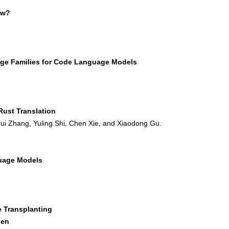
ow?
e Families for Code Language Models
Rust Translation
ui Zhang, Yuling Shi, Chen Xie, and Xiaodong Gu.
guage Models
e Transplanting
hen