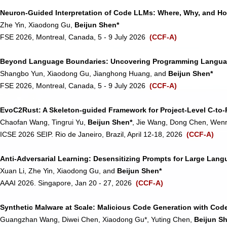
Neuron-Guided Interpretation of Code LLMs: Where, Why, and H
Zhe Yin, Xiaodong Gu,
Beijun Shen*
FSE 2026, Montreal, Canada, 5 - 9 July 2026
(CCF-A)
Beyond Language Boundaries: Uncovering Programming Languag
Shangbo Yun, Xiaodong Gu, Jianghong Huang, and
Beijun Shen*
FSE 2026, Montreal, Canada, 5 - 9 July 2026
(CCF-A)
EvoC2Rust: A Skeleton-guided Framework for Project-Level C-to-
Chaofan Wang, Tingrui Yu,
Beijun Shen*
, Jie Wang, Dong Chen, Wenr
ICSE 2026 SEIP. Rio de Janeiro, Brazil, April 12-18, 2026
(CCF-A)
Anti-Adversarial Learning: Desensitizing Prompts for Large Lan
Xuan Li, Zhe Yin, Xiaodong Gu, and
Beijun Shen*
AAAI 2026. Singapore, Jan 20 - 27, 2026
(CCF-A)
Synthetic Malware at Scale: Malicious Code Generation with Cod
Guangzhan Wang, Diwei Chen, Xiaodong Gu*, Yuting Chen,
Beijun S