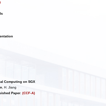
)
ls
entation
tial Computing on SGX
en
, H. Jiang
uished Paper
.
(CCF-A)